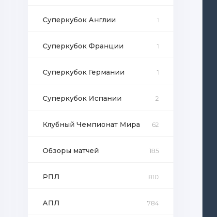
Суперкубок Англии
1
Суперкубок Франции
1
Суперкубок Германии
1
Суперкубок Испании
2
Клубный Чемпионат Мира
62
Обзоры матчей
185
РПЛ
810
АПЛ
784