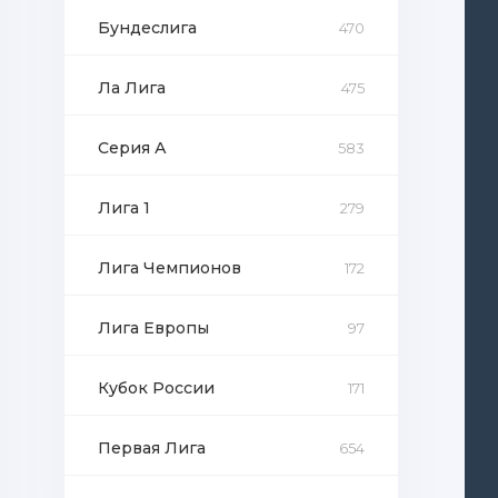
Бундеслига
470
Ла Лига
475
Серия А
583
Лига 1
279
Лига Чемпионов
172
Лига Европы
97
Кубок России
171
Первая Лига
654