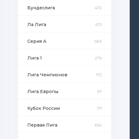
Бундеслига
470
Ла Лига
475
Серия А
583
Лига 1
279
Лига Чемпионов
172
Лига Европы
97
Кубок России
171
Первая Лига
654