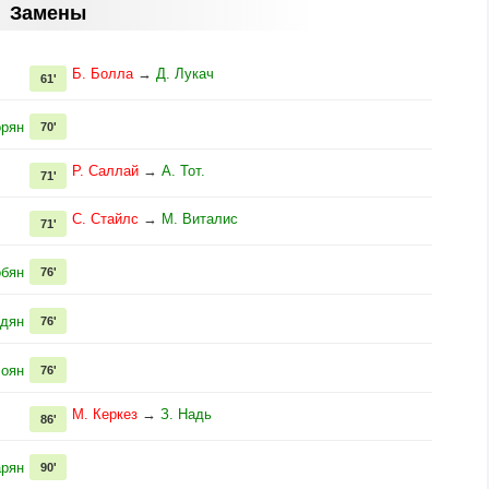
Замены
Б. Болла
→
Д. Лукач
61'
орян
70'
Р. Саллай
→
А. Тот.
71'
С. Стайлс
→
М. Виталис
71'
обян
76'
ндян
76'
лоян
76'
М. Керкез
→
З. Надь
86'
арян
90'