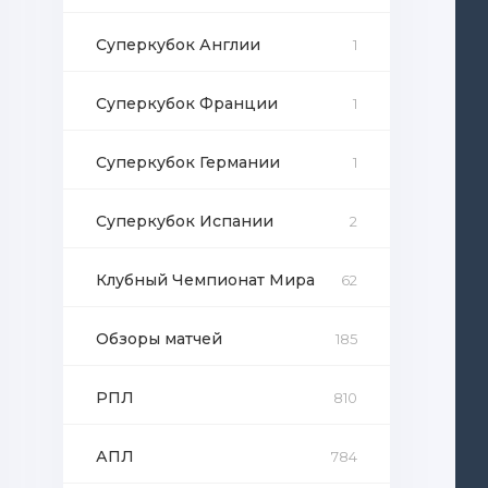
Суперкубок Англии
1
Суперкубок Франции
1
Суперкубок Германии
1
Суперкубок Испании
2
Клубный Чемпионат Мира
62
Обзоры матчей
185
РПЛ
810
АПЛ
784