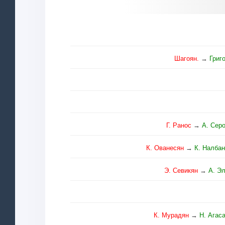
Шагоян.
→
Григ
Г. Ранос
→
А. Сер
К. Ованесян
→
К. Налба
Э. Севикян
→
А. Э
К. Мурадян
→
Н. Агас