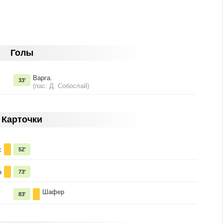
Голы
Варга.
33'
(пас: Д. Собослай)
Карточки
с
52'
н
73'
Шафер
83'