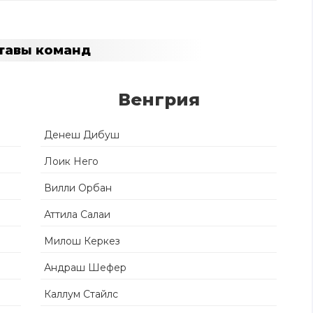
тавы команд
Венгрия
Денеш Дибуш
Лоик Него
Вилли Орбан
Аттила Салаи
Милош Керкез
Андраш Шефер
Каллум Стайлс