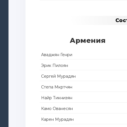
Сос
Армения
Аваджян Генри
Эрик Пилоян
Сергей Мурадян
Степа Мкртчян
Найр Тикнизян
Камо Ованесян
Карен Мурадян