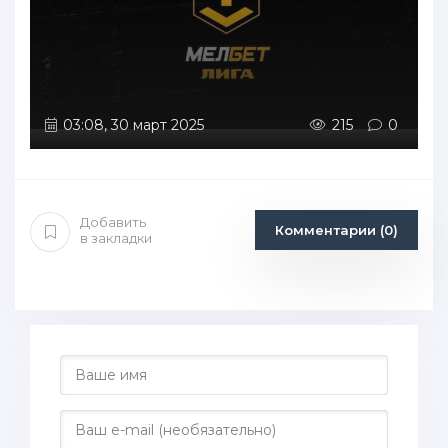
03:08, 30 март 2025
215
0
Добавить
Комментарии (0)
в закладки