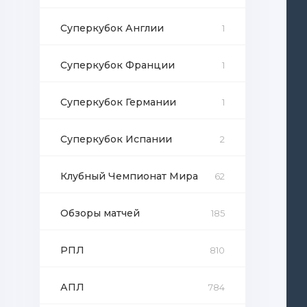
Суперкубок Англии
1
Суперкубок Франции
1
Суперкубок Германии
1
Суперкубок Испании
2
Клубный Чемпионат Мира
62
Обзоры матчей
185
РПЛ
810
АПЛ
784