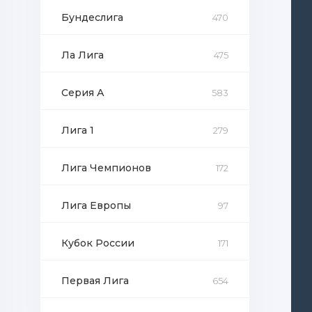
Бундеслига
470
Ла Лига
475
Серия А
583
Лига 1
279
Лига Чемпионов
172
Лига Европы
97
Кубок России
171
Первая Лига
654