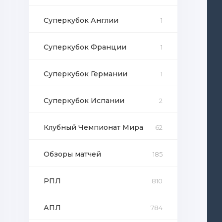
Суперкубок Англии
1
Суперкубок Франции
1
Суперкубок Германии
1
Суперкубок Испании
2
Клубный Чемпионат Мира
62
Обзоры матчей
185
РПЛ
810
АПЛ
784