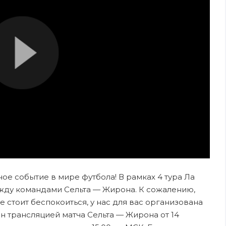
ное событие в мире футбола! В рамках 4 тура Ла
жду командами Сельта — Жирона. К сожалению,
е стоит беспокоиться, у нас для вас организована
н трансляцией матча Сельта — Жирона от 14