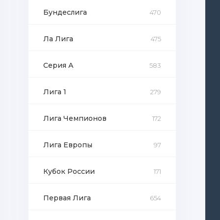
Бундеслига
470
Ла Лига
475
Серия А
583
Лига 1
279
Лига Чемпионов
172
Лига Европы
97
Кубок России
171
Первая Лига
654