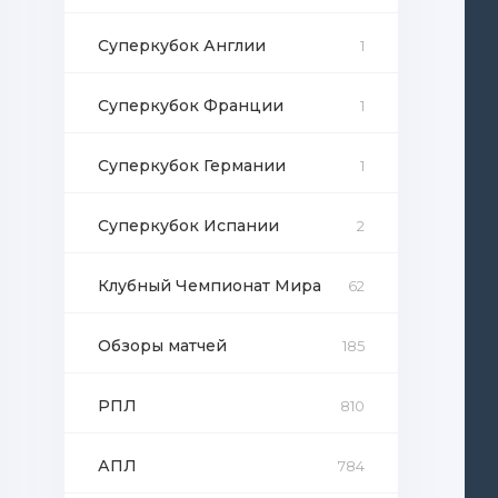
Суперкубок Англии
1
Суперкубок Франции
1
Суперкубок Германии
1
Суперкубок Испании
2
Клубный Чемпионат Мира
62
Обзоры матчей
185
РПЛ
810
АПЛ
784