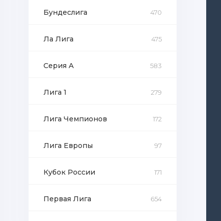
Бундеслига
470
Ла Лига
475
Серия А
583
Лига 1
279
Лига Чемпионов
172
Лига Европы
97
Кубок России
171
Первая Лига
654