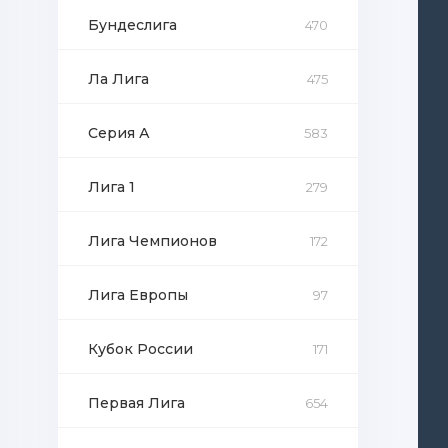
Бундеслига
470
Ла Лига
475
Серия А
583
Лига 1
279
Лига Чемпионов
172
Лига Европы
97
Кубок России
171
Первая Лига
654