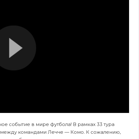
ное событие в мире футбола! В рамках 33 тура
 между командами Лечче — Комо. К сожалению,