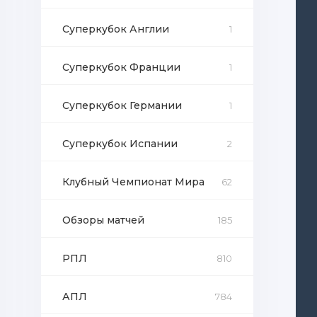
Суперкубок Англии
1
Суперкубок Франции
1
Суперкубок Германии
1
Суперкубок Испании
2
Клубный Чемпионат Мира
62
Обзоры матчей
185
РПЛ
810
АПЛ
784