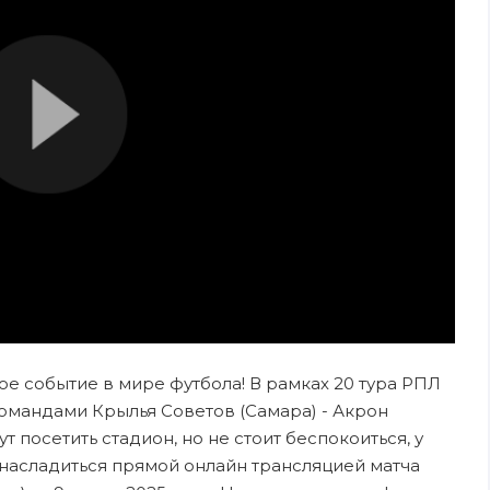
ное событие в мире футбола! В рамках 20 тура РПЛ
омандами Крылья Советов (Самара) - Акрон
ут посетить стадион, но не стоит беспокоиться, у
 насладиться прямой онлайн трансляцией матча