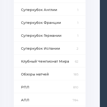
Суперкубок Англии
1
Суперкубок Франции
1
Суперкубок Германии
1
Суперкубок Испании
2
Клубный Чемпионат Мира
62
Обзоры матчей
185
РПЛ
810
АПЛ
784