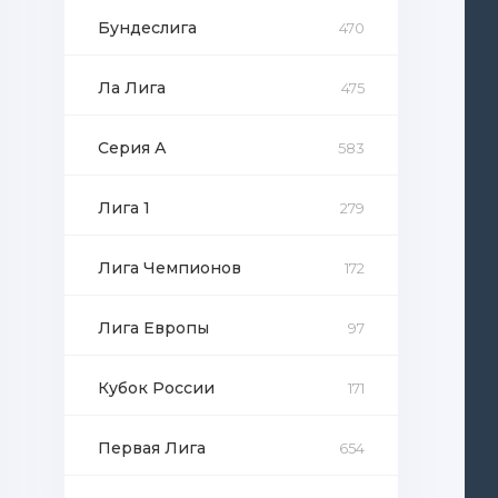
Бундеслига
470
Ла Лига
475
Серия А
583
Лига 1
279
Лига Чемпионов
172
Лига Европы
97
Кубок России
171
Первая Лига
654