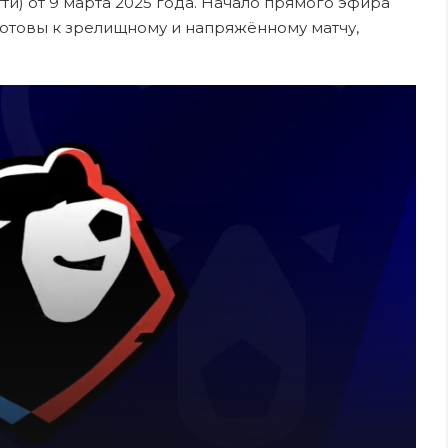
тти) от 9 марта 2025 года. Начало прямого эфира
 готовы к зрелищному и напряжённому матчу,