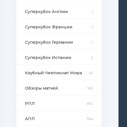
Суперкубок Англии
1
Суперкубок Франции
1
Суперкубок Германии
1
Суперкубок Испании
2
Клубный Чемпионат Мира
62
Обзоры матчей
185
РПЛ
810
АПЛ
784