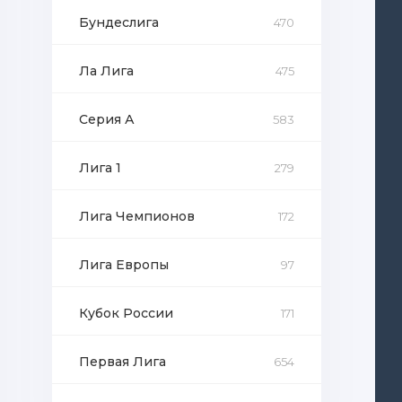
Бундеслига
470
Ла Лига
475
Серия А
583
Лига 1
279
Лига Чемпионов
172
Лига Европы
97
Кубок России
171
Первая Лига
654