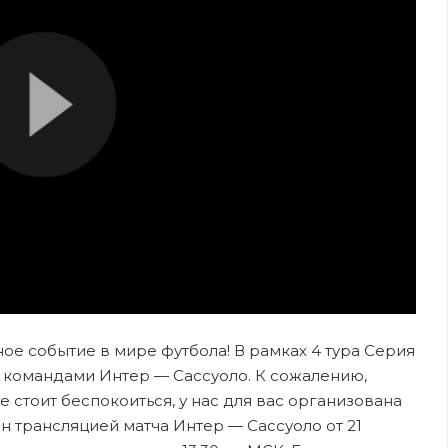
зное событие в мире футбола! В рамках 4 тура Серия
 командами Интер — Сассуоло. К сожалению,
е стоит беспокоиться, у нас для вас организована
 трансляцией матча Интер — Сассуоло от 21