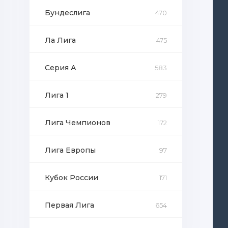
Бундеслига
470
Ла Лига
475
Серия А
583
Лига 1
279
Лига Чемпионов
172
Лига Европы
97
Кубок России
171
Первая Лига
654