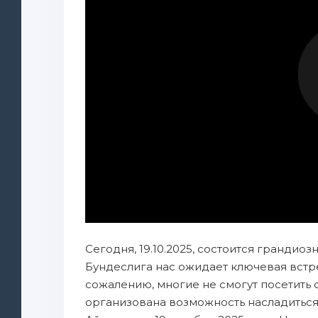
Сегодня, 19.10.2025, состоится грандиоз
Бундеслига нас ожидает ключевая встр
сожалению, многие не смогут посетить ст
организована возможность насладитьс