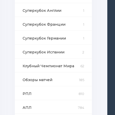
Суперкубок Англии
1
Суперкубок Франции
1
Суперкубок Германии
1
Суперкубок Испании
2
Клубный Чемпионат Мира
62
Обзоры матчей
185
РПЛ
810
АПЛ
784