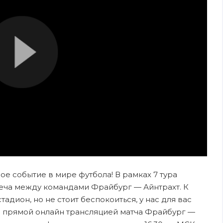
ное событие в мире футбола! В рамках 7 тура
еча между командами Фрайбург — Айнтрахт. К
адион, но не стоит беспокоиться, у нас для вас
я прямой онлайн трансляцией матча Фрайбург —