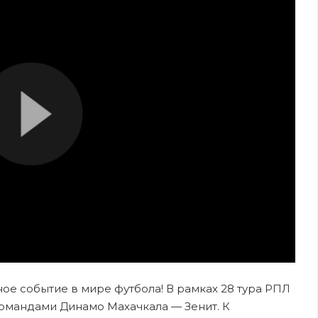
зное событие в мире футбола! В рамках 28 тура РПЛ
омандами Динамо Махачкала — Зенит. К