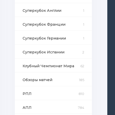
Суперкубок Англии
1
Суперкубок Франции
1
Суперкубок Германии
1
Суперкубок Испании
2
Клубный Чемпионат Мира
62
Обзоры матчей
185
РПЛ
810
АПЛ
784