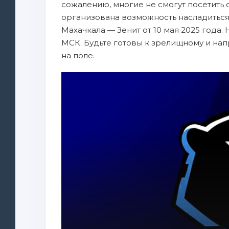
сожалению, многие не смогут посетить ст
организована возможность насладиться
Махачкала — Зенит от 10 мая 2025 года.
МСК. Будьте готовы к зрелищному и на
на поле.