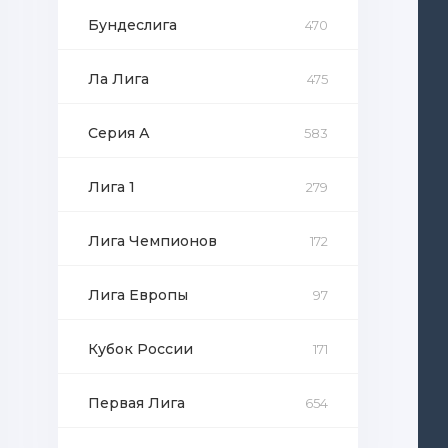
Бундеслига
470
Ла Лига
475
Серия А
583
Лига 1
279
Лига Чемпионов
172
Лига Европы
97
Кубок России
171
Первая Лига
654