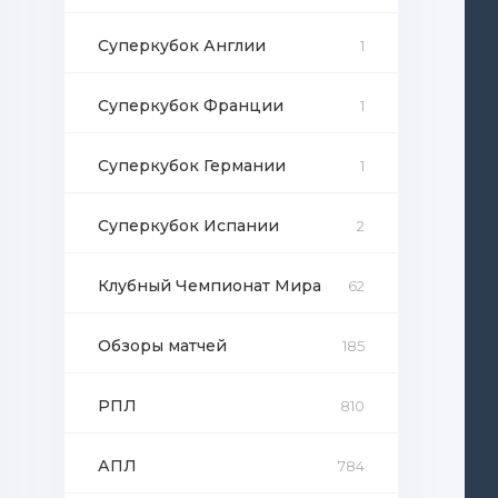
Суперкубок Англии
1
Суперкубок Франции
1
Суперкубок Германии
1
Суперкубок Испании
2
Клубный Чемпионат Мира
62
Обзоры матчей
185
РПЛ
810
АПЛ
784