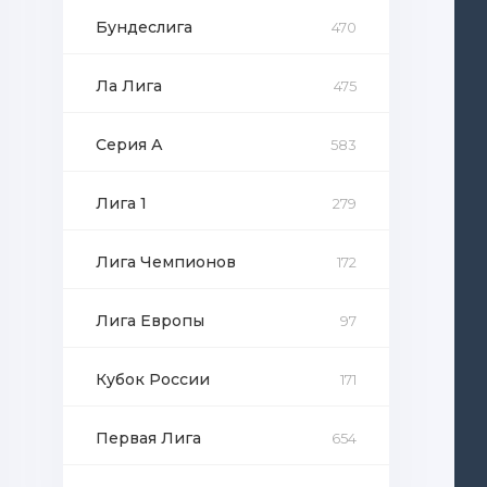
Бундеслига
470
Ла Лига
475
Серия А
583
Лига 1
279
Лига Чемпионов
172
Лига Европы
97
Кубок России
171
Первая Лига
654