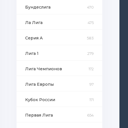
Бундеслига
470
Ла Лига
475
Серия А
583
Лига 1
279
Лига Чемпионов
172
Лига Европы
97
Кубок России
171
Первая Лига
654