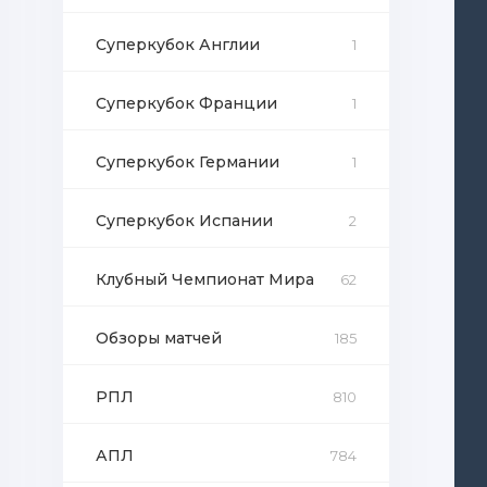
Суперкубок Англии
1
Суперкубок Франции
1
Суперкубок Германии
1
Суперкубок Испании
2
Клубный Чемпионат Мира
62
Обзоры матчей
185
РПЛ
810
АПЛ
784