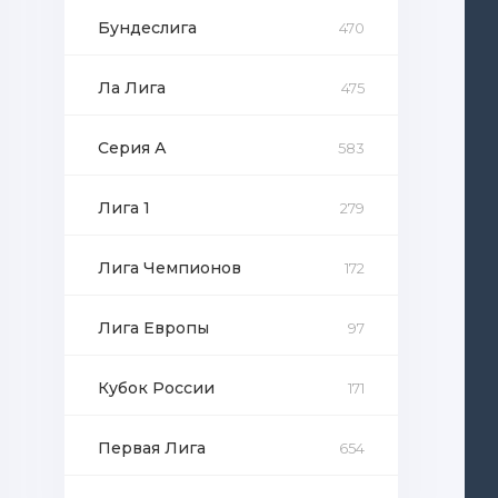
Бундеслига
470
Ла Лига
475
Серия А
583
Лига 1
279
Лига Чемпионов
172
Лига Европы
97
Кубок России
171
Первая Лига
654