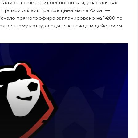
адион, но не стоит беспокоиться, у нас для вас
 прямой онлайн трансляцией матча Ахмат —
 Начало прямого эфира запланировано на 14:00 по
пряжённому матчу, следите за каждым действием