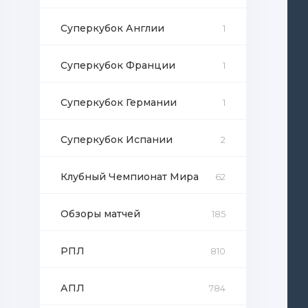
Суперкубок Англии
1
Суперкубок Франции
1
Суперкубок Германии
1
Суперкубок Испании
2
Клубный Чемпионат Мира
62
Обзоры матчей
185
РПЛ
810
АПЛ
784