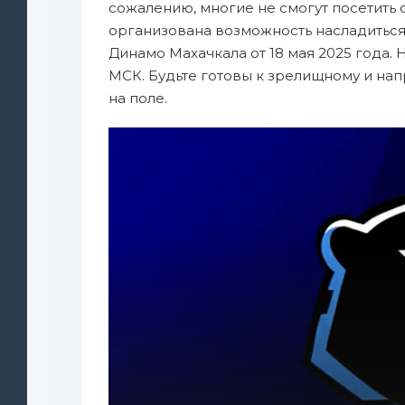
сожалению, многие не смогут посетить ст
организована возможность насладиться
Динамо Махачкала от 18 мая 2025 года.
МСК. Будьте готовы к зрелищному и на
на поле.