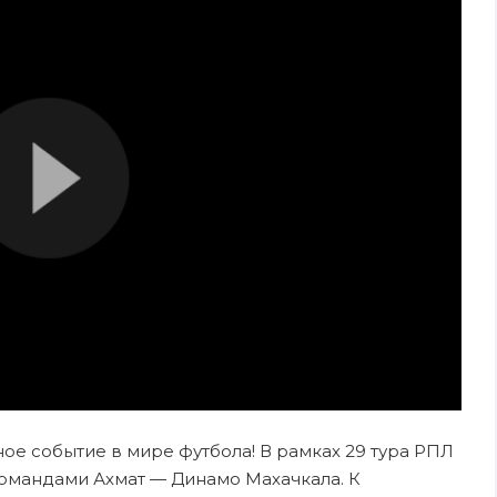
зное событие в мире футбола! В рамках 29 тура РПЛ
омандами Ахмат — Динамо Махачкала. К